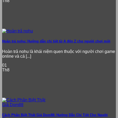
Th8
Hoàn trả nohu: Hướng dẫn chi tiết từ A đến Z cho người chơi mới
Hoàn trả nohu là khái niệm quen thuộc với người chơi game
online và cá [...]
01
Th8
Cách Phân Biệt Thật Giả Dom88: Hướng Dẫn Chi Tiết Cho Người