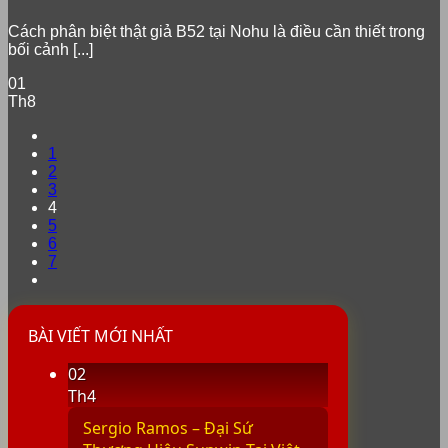
Cách phân biệt thật giả B52 tại Nohu là điều cần thiết trong
bối cảnh [...]
01
Th8
1
2
3
4
5
6
7
BÀI VIẾT MỚI NHẤT
02
Th4
Sergio Ramos – Đại Sứ