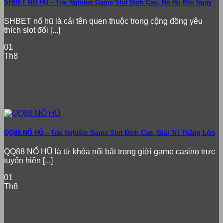
SHBET NỔ HŨ – Trải Nghiệm Game Slot Đỉnh Cao, Nổ Hũ Mỗi Ngày
SHBET nổ hũ là cái tên quen thuộc trong cộng đồng yêu
thích slot đổi [...]
01
Th8
QQ88 NỔ HŨ – Trải Nghiệm Game Slot Đỉnh Cao, Giải Trí Thắng Lớn
QQ88 NỔ HŨ là từ khóa nổi bật trong giới game casino trực
tuyến hiện [...]
01
Th8