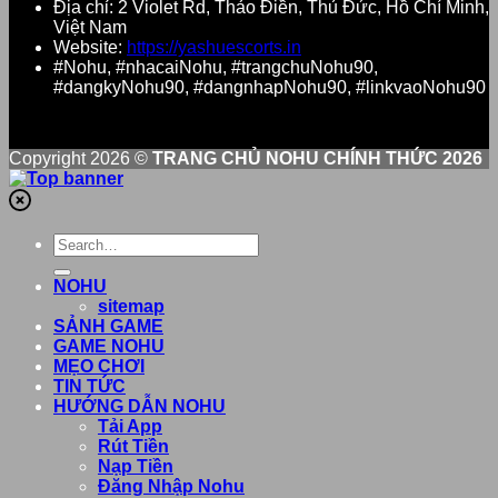
Địa chỉ: 2 Violet Rd, Thảo Điền, Thủ Đức, Hồ Chí Minh,
Việt Nam
Website:
https://yashuescorts.in
#Nohu, #nhacaiNohu, #trangchuNohu90,
#dangkyNohu90, #dangnhapNohu90, #linkvaoNohu90
Copyright 2026 ©
TRANG CHỦ NOHU CHÍNH THỨC 2026
NOHU
sitemap
SẢNH GAME
GAME NOHU
MẸO CHƠI
TIN TỨC
HƯỚNG DẪN NOHU
Tải App
Rút Tiền
Nạp Tiền
Đăng Nhập Nohu