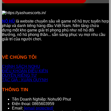
NỔ HŨ
là website chuyên sâu về game nổ hũ trực tuyến hợp
pháp và danh tiếng hàng đầu Việt Nam. Nền tảng chứa
đựng một kho game giải trí phong phú như nổ hũ đổi
thưởng, nổ hũ phong thần... sẵn sàng phục vụ mọi nhu cầu
giải trí của người chơi.
VỀ CHÚNG TÔI
CHÍNH SÁCH NOHU
ĐIỀU KHOẢN ĐIỀU KIỆN
QUYỀN RIÊNG TƯ
TÁC GIẢ : XUÂN QUỲNH
THÔNG TIN
Tên Doanh Nghiệp: Nohu90 Phut
Điện thoại: 0865603959
Email:
[email protected]