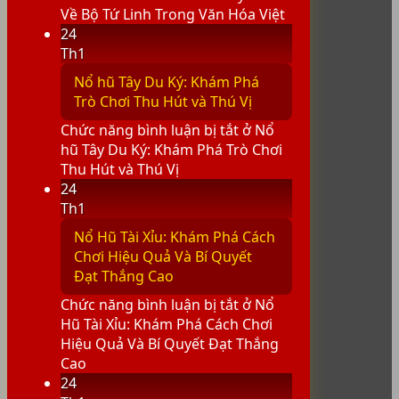
Về Bộ Tứ Linh Trong Văn Hóa Việt
24
Th1
Nổ hũ Tây Du Ký: Khám Phá
Trò Chơi Thu Hút và Thú Vị
Chức năng bình luận bị tắt
ở Nổ
hũ Tây Du Ký: Khám Phá Trò Chơi
Thu Hút và Thú Vị
24
Th1
Nổ Hũ Tài Xỉu: Khám Phá Cách
Chơi Hiệu Quả Và Bí Quyết
Đạt Thắng Cao
Chức năng bình luận bị tắt
ở Nổ
Hũ Tài Xỉu: Khám Phá Cách Chơi
Hiệu Quả Và Bí Quyết Đạt Thắng
Cao
24