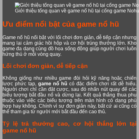
Giới thiệu tổng quan về game nổ hũ tại cổng game Noh
Ưu điểm nổi bật của game nổ hũ
Game nổ hũ nổi bật với lối chơi đơn giản, dễ tiếp cận nhưng
mang lại cảm giác hồi hộp và cơ hội trúng thưởng lớn. Kho
game đa dạng cùng đồ họa sống động giúp người chơi luôn
hứng thú ở mỗi vòng quay.
Lối chơi đơn giản, dễ tiếp cận
Không giống như nhiều game đòi hỏi kỹ năng hoặc chiến
lược phức tạp,
game nổ hũ
có đặc điểm chơi rất dễ hiểu.
Người chơi chỉ cần đặt cược, sau đó nhấn nút quay để các
biểu tượng bắt đầu nổ và dừng lại. Kết quả thắng thua phụ
thuộc vào việc các biểu tượng trên màn hình có dạng phù
hợp hay không. Chính vì sự đơn giản này, bất cứ ai cũng có
thể tham gia từ người mới bắt đầu đến cao thủ.
Tỷ lệ trả thưởng cao, cơ hội thắng lớn tại
game nổ hũ