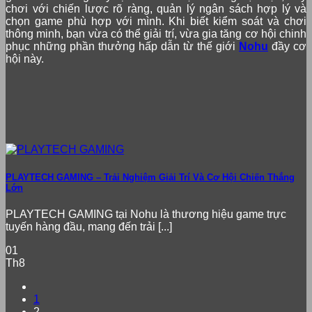
chơi với chiến lược rõ ràng, quản lý ngân sách hợp lý và
chọn game phù hợp với mình. Khi biết kiểm soát và chơi
thông minh, bạn vừa có thể giải trí, vừa gia tăng cơ hội chinh
phục những phần thưởng hấp dẫn từ thế giới
Nohu
đầy cơ
hội này.
PLAYTECH GAMING – Trải Nghiệm Giải Trí Và Cơ Hội Chiến Thắng
Lớn
PLAYTECH GAMING tại Nohu là thương hiệu game trực
tuyến hàng đầu, mang đến trải [...]
01
Th8
1
2