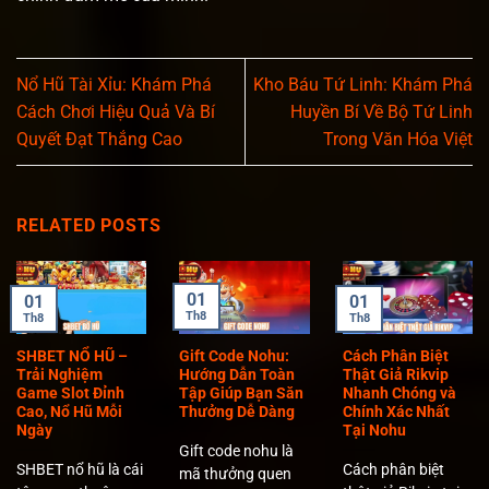
Nổ Hũ Tài Xỉu: Khám Phá
Kho Báu Tứ Linh: Khám Phá
Cách Chơi Hiệu Quả Và Bí
Huyền Bí Về Bộ Tứ Linh
Quyết Đạt Thắng Cao
Trong Văn Hóa Việt
RELATED POSTS
01
01
01
Th8
Th8
Th8
SHBET NỔ HŨ –
Gift Code Nohu:
Cách Phân Biệt
Trải Nghiệm
Hướng Dẫn Toàn
Thật Giả Rikvip
Game Slot Đỉnh
Tập Giúp Bạn Săn
Nhanh Chóng và
Cao, Nổ Hũ Mỗi
Thưởng Dễ Dàng
Chính Xác Nhất
Ngày
Tại Nohu
Gift code nohu là
SHBET nổ hũ là cái
Cách phân biệt
mã thưởng quen