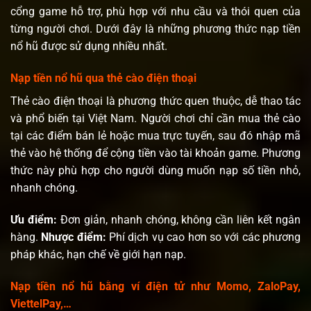
cổng game hỗ trợ, phù hợp với nhu cầu và thói quen của
từng người chơi. Dưới đây là những phương thức nạp tiền
nổ hũ được sử dụng nhiều nhất.
Nạp tiền nổ hũ qua thẻ cào điện thoại
Thẻ cào điện thoại là phương thức quen thuộc, dễ thao tác
và phổ biến tại Việt Nam. Người chơi chỉ cần mua thẻ cào
tại các điểm bán lẻ hoặc mua trực tuyến, sau đó nhập mã
thẻ vào hệ thống để cộng tiền vào tài khoản game. Phương
thức này phù hợp cho người dùng muốn nạp số tiền nhỏ,
nhanh chóng.
Ưu điểm:
Đơn giản, nhanh chóng, không cần liên kết ngân
hàng.
Nhược điểm:
Phí dịch vụ cao hơn so với các phương
pháp khác, hạn chế về giới hạn nạp.
Nạp tiền nổ hũ bằng ví điện tử như Momo, ZaloPay,
ViettelPay,…