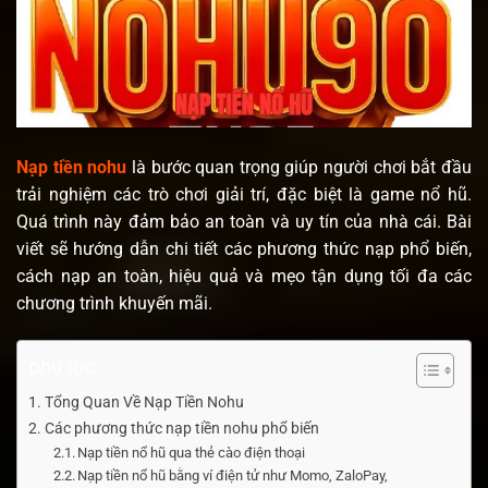
Nạp tiền nohu
là bước quan trọng giúp người chơi bắt đầu
trải nghiệm các trò chơi giải trí, đặc biệt là game nổ hũ.
Quá trình này đảm bảo an toàn và uy tín của nhà cái. Bài
viết sẽ hướng dẫn chi tiết các phương thức nạp phổ biến,
cách nạp an toàn, hiệu quả và mẹo tận dụng tối đa các
chương trình khuyến mãi.
phụ lục
Tổng Quan Về Nạp Tiền Nohu
Các phương thức nạp tiền nohu phổ biến
Nạp tiền nổ hũ qua thẻ cào điện thoại
Nạp tiền nổ hũ bằng ví điện tử như Momo, ZaloPay,