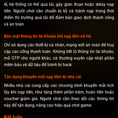
lễ, hệ thống có thể quá tải, gây gián đoạn hoặc delay nạp
tiền. Người chơi cần chuẩn bị kỹ và tránh nạp trong thời
điểm thị trường quá tải để đảm bảo giao dịch thành công
và an toàn.
Bảo mật thông tin tài khoản khi nạp tiền nổ hũ
Chỉ sử dụng các thiết bị cá nhân, mạng wifi an toàn để truy
cập các cổng thanh toán. Không tiết lộ thông tin tài khoản,
mã OTP cho người khác, và thường xuyên cập nhật phần
mềm bảo vệ dữ liệu để tránh bị hack.
Tận dụng khuyến mãi nạp tiền từ nhà cái
Nhiều nhà cái cung cấp các chương trình khuyến mãi tích
lũy khi nạp tiền, như tặng thêm phần trăm, hoàn tiền hoặc
voucher giảm giá. Người chơi cần theo dõi các thông tin
này để tận dụng, nâng cao hiệu quả chơi game.
Kết luận