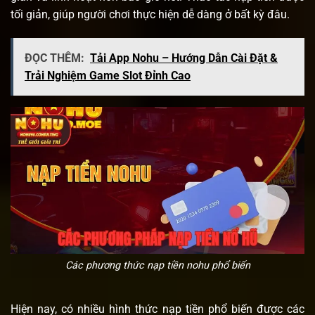
tối giản, giúp người chơi thực hiện dễ dàng ở bất kỳ đâu.
ĐỌC THÊM:
Tải App Nohu – Hướng Dẫn Cài Đặt &
Trải Nghiệm Game Slot Đỉnh Cao
Các phương thức nạp tiền nohu phổ biến
Hiện nay, có nhiều hình thức nạp tiền phổ biến được các