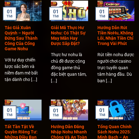
01
01
01
Th8
Th8
Th8
Tác Giả Xuân
Giải Mã Thực Hư
Hướng Dẫn Rút
Quỳnh – Người
Nohu: Có Thật Sự
Tiền NoHu, Không
Đứng Sau Thành
May Mắn Hay
Lỗi, Nhận Tiền Chỉ
Công Của Cổng
Được Sắp Đặt?
Trong Vài Phút
Game Nohu
Thực hư nohu là
Rút tiền nohu được
Với tư duy chiến
chủ đề được cộng
người chơi casino
lược sắc bén và
đồng game thủ
trực tuyến quan
niềm đam mê bất
đặc biệt quan tâm,
tâm hàng đầu. Dù
tận dành cho [...]
[...]
bạn [...]
01
01
01
Th8
Th8
Th8
Tất Tần Tật Về
Hướng Dẫn Đăng
Tổng Quan Chính
Quyền Riêng Tư:
Nhập Nohu Nhanh
Sách Nohu 2025:
Những Điều Bạn
Chóng Và An Toàn
Minh Bạch – An