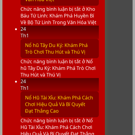
Chức năng bình luận bị tắt
ở Kho
Báu Tứ Linh: Khám Phá Huyền Bí
Về Bộ Tứ Linh Trong Văn Hóa Việt
24
Th1
Nổ hũ Tây Du Ký: Khám Phá
Trò Chơi Thu Hút và Thú Vị
Chức năng bình luận bị tắt
ở Nổ
hũ Tây Du Ký: Khám Phá Trò Chơi
Thu Hút và Thú Vị
24
Th1
Nổ Hũ Tài Xỉu: Khám Phá Cách
Chơi Hiệu Quả Và Bí Quyết
Đạt Thắng Cao
Chức năng bình luận bị tắt
ở Nổ
Hũ Tài Xỉu: Khám Phá Cách Chơi
Hiệu Quả Và Bí Quyết Đạt Thắng