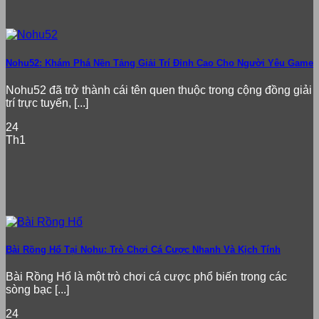
Nohu52: Khám Phá Nền Tảng Giải Trí Đỉnh Cao Cho Người Yêu Game
Nohu52 đã trở thành cái tên quen thuộc trong cộng đồng giải
trí trực tuyến, [...]
24
Th1
Bài Rồng Hổ Tại Nohu: Trò Chơi Cá Cược Nhanh Và Kịch Tính
Bài Rồng Hổ là một trò chơi cá cược phổ biến trong các
sòng bạc [...]
24