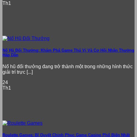
Th1
Nổ Hũ Đổi Thưởng: Khám Phá Game Thú Vị Và Cơ Hội Nhận Thưởng
Hấp Dẫn
Nổ hũ đổi thưởng đang trở thành một trong những hình thức
giải trí trực [...]
24
Th1
Roulette Games: Bí Quyết Chinh Phục Game Casino Phổ Biến Nhất