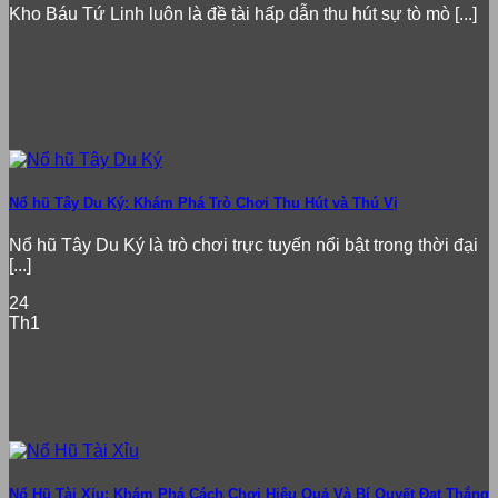
Kho Báu Tứ Linh luôn là đề tài hấp dẫn thu hút sự tò mò [...]
Nổ hũ Tây Du Ký: Khám Phá Trò Chơi Thu Hút và Thú Vị
Nổ hũ Tây Du Ký là trò chơi trực tuyến nổi bật trong thời đại
[...]
24
Th1
Nổ Hũ Tài Xỉu: Khám Phá Cách Chơi Hiệu Quả Và Bí Quyết Đạt Thắng