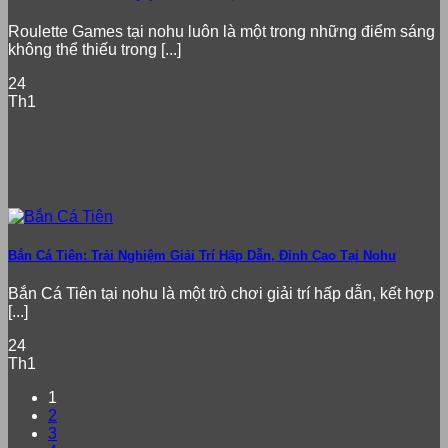
Roulette Games tại nohu luôn là một trong những điểm sáng
không thể thiếu trong [...]
24
Th1
Bắn Cá Tiên: Trải Nghiệm Giải Trí Hấp Dẫn, Đỉnh Cao Tại Nohu
Bắn Cá Tiên tại nohu là một trò chơi giải trí hấp dẫn, kết hợp
[...]
24
Th1
1
2
3