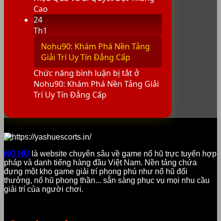
Cao
24
Th1
Nohu90: Khám Phá Nền Tảng
Giải Trí Uy Tín Đẳng Cấp
Chức năng bình luận bị tắt
ở
Nohu90: Khám Phá Nền Tảng Giải
Trí Uy Tín Đẳng Cấp
NỔ HŨ
là website chuyên sâu về game nổ hũ trực tuyến hợp
pháp và danh tiếng hàng đầu Việt Nam. Nền tảng chứa
đựng một kho game giải trí phong phú như nổ hũ đổi
thưởng, nổ hũ phong thần... sẵn sàng phục vụ mọi nhu cầu
giải trí của người chơi.