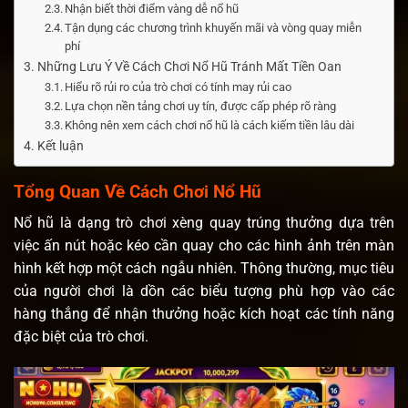
Nhận biết thời điểm vàng dễ nổ hũ
Tận dụng các chương trình khuyến mãi và vòng quay miễn
phí
Những Lưu Ý Về Cách Chơi Nổ Hũ Tránh Mất Tiền Oan
Hiểu rõ rủi ro của trò chơi có tính may rủi cao
Lựa chọn nền tảng chơi uy tín, được cấp phép rõ ràng
Không nên xem cách chơi nổ hũ là cách kiếm tiền lâu dài
Kết luận
Tổng Quan Về Cách Chơi Nổ Hũ
Nổ hũ là dạng trò chơi xèng quay trúng thưởng dựa trên
việc ấn nút hoặc kéo cần quay cho các hình ảnh trên màn
hình kết hợp một cách ngẫu nhiên. Thông thường, mục tiêu
của người chơi là dồn các biểu tượng phù hợp vào các
hàng thắng để nhận thưởng hoặc kích hoạt các tính năng
đặc biệt của trò chơi.