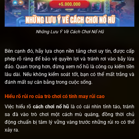
Những Lưu Ý Về Cách Chơi Nổ Hũ
Bên cạnh đó, hãy lựa chọn nền tảng chơi uy tín, được cấp
phép rõ ràng để bảo vệ quyền lợi và tránh rơi vào bẫy lừa
đảo. Quan trọng hơn, đừng xem nổ hũ là công cụ kiếm tiền
lâu dài. Nếu không kiểm soát tốt, bạn có thể mất trắng và
đánh mất sự cân bằng trong cuộc sống.
Hiểu rõ rủi ro của trò chơi có tính may rủi cao
Việc hiểu rõ
cách chơi nổ hũ
là có cái nhìn tỉnh táo, tránh
sa đà vào trò chơi một cách mù quáng, đồng thời chủ
động chuẩn bị tâm lý vững vàng trước những rủi ro có thể
xảy ra.