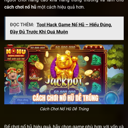
cách chơi nổ hũ
một cách hiệu quả hơn.
ĐỌC THÊM:
Tool Hack Game Nổ Hũ – Hiểu Đúng,
Đầy Đủ Trước Khi Quá Muộn
Cách Chơi Nổ Hũ Dễ Trúng
Để chơi nổ hũ hiệu quả, hãy chọn game phù hợp với vốn và