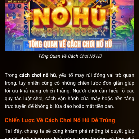
Tổng Quan Về Cách Chơi Nổ Hũ
Trong
cách chơi nổ hũ
, yếu tố may rủi đóng vai trò quan
trọng, tuy nhiên cũng có những chiến lược đơn giản giúp
tối ưu khả năng chiến thắng. Người chơi cần hiểu rõ các
quy tắc luật chơi, cách vận hành của máy hoặc nền tảng
trực tuyến để không bị lừa đảo hoặc mất tiền oan.
Chiến Lược Về Cách Chơi Nổ Hũ Dễ Trúng
Tại đây, chúng ta sẽ cùng khám phá những bí quyết giúp
người chơi nâng cao khả năng trúng thưởng và làm chủ