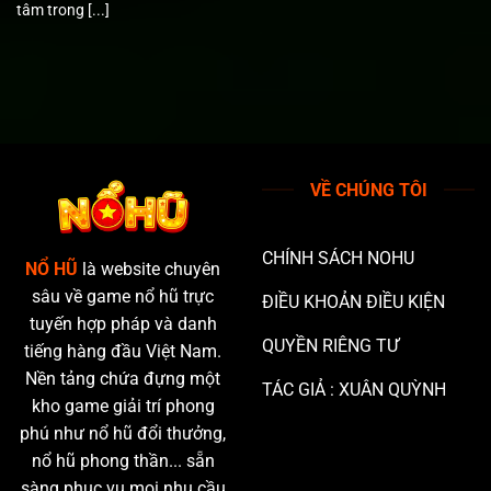
tâm trong [...]
VỀ CHÚNG TÔI
CHÍNH SÁCH NOHU
NỔ HŨ
là website chuyên
sâu về game nổ hũ trực
ĐIỀU KHOẢN ĐIỀU KIỆN
tuyến hợp pháp và danh
QUYỀN RIÊNG TƯ
tiếng hàng đầu Việt Nam.
Nền tảng chứa đựng một
TÁC GIẢ : XUÂN QUỲNH
kho game giải trí phong
phú như nổ hũ đổi thưởng,
nổ hũ phong thần... sẵn
sàng phục vụ mọi nhu cầu