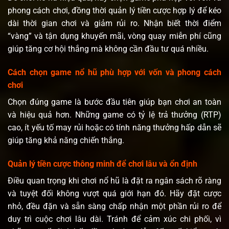
phong cách chơi, đồng thời quản lý tiền cược hợp lý để kéo
dài thời gian chơi và giảm rủi ro. Nhận biết thời điểm
“vàng” và tận dụng khuyến mãi, vòng quay miễn phí cũng
giúp tăng cơ hội thắng mà không cần đầu tư quá nhiều.
Cách chọn game nổ hũ phù hợp với vốn và phong cách
chơi
Chọn đúng game là bước đầu tiên giúp bạn chơi an toàn
và hiệu quả hơn. Những game có tỷ lệ trả thưởng (RTP)
cao, ít yếu tố may rủi hoặc có tính năng thưởng hấp dẫn sẽ
giúp tăng khả năng chiến thắng.
Quản lý tiền cược thông minh để chơi lâu và ổn định
Điều quan trọng khi chơi nổ hũ là đặt ra ngân sách rõ ràng
và tuyệt đối không vượt quá giới hạn đó. Hãy đặt cược
nhỏ, đều đặn và sẵn sàng chấp nhận một phần rủi ro để
duy trì cuộc chơi lâu dài. Tránh để cảm xúc chi phối, vì