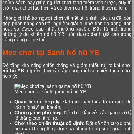
chính sách này giúp người chơi tăng thêm vốn cược, duy trì
thời gian chơi lâu hơn và có thêm cơ hội trúng thưởng lớn.
Không chỉ hỗ trợ người chơi về mặt tài chính, các ưu đãi còn
góp phần nâng cao trải nghiệm giải trí nhờ tính đa dạng, linh
hoạt và được cập nhật thường xuyên. Đây là một trong
những lý do khiến nổ hũ YB luôn được đánh giá cao trong
cộng đồng game thủ.
Mẹo chơi tại Sảnh Nổ hũ YB
Để tăng khả năng chiến thắng và giảm thiểu rủi ro khi chơi
nổ hũ YB
, người chơi cần áp dụng một số chiến thuật chơi
hợp lý:
Mẹo chơi tại sảnh game nổ hũ YB
Quản lý vốn hợp lý
: Đặt giới hạn thua lỗ rõ ràng để
tránh “cháy” tài khoản.
Chọn game phù hợp
: Nên bắt đầu với các game có tỷ
lệ thắng cao, ít rủi ro.
Chơi theo chiến thuật cố định
: Đặt số tiền cược phù
hợp và không thay đổi quá nhiều trong suốt quá trình