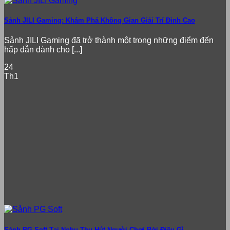
Sảnh JILI Gaming: Khám Phá Không Gian Giải Trí Đỉnh Cao
Sảnh JILI Gaming đã trở thành một trong những điểm đến
hấp dẫn dành cho [...]
24
Th1
Sảnh PG Soft Tại Nohu Thu Hút Người Chơi Bởi Điều Gì