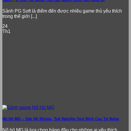
Sảnh PG Soft là điểm đến được nhiều game thủ yêu thích
trong thế giới [...]
24
Th1
Nổ Hũ MG – Săn Hũ Khủng, Trải Nghiệm Slot Đỉnh Cao Từ Nohu
Nổ hũ MG là lựa chọn hàng đầu cho những ai yêu thích