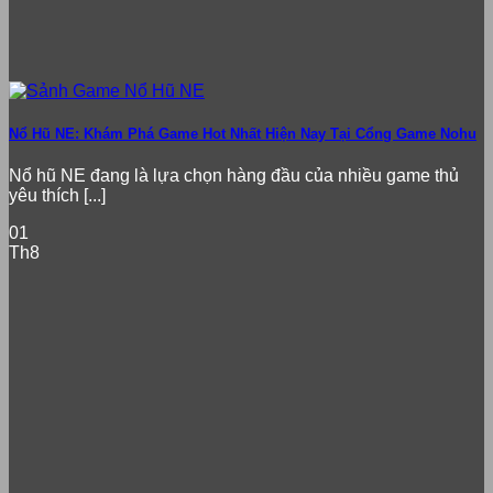
Nổ Hũ NE: Khám Phá Game Hot Nhất Hiện Nay Tại Cổng Game Nohu
Nổ hũ NE đang là lựa chọn hàng đầu của nhiều game thủ
yêu thích [...]
01
Th8