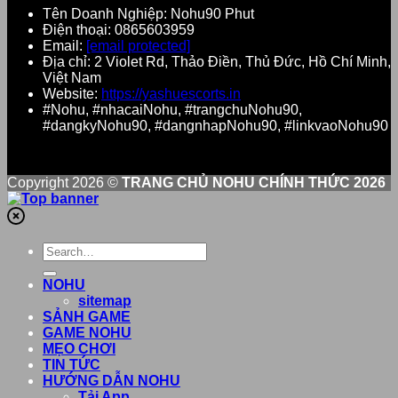
Tên Doanh Nghiệp: Nohu90 Phut
Điện thoại: 0865603959
Email:
[email protected]
Địa chỉ: 2 Violet Rd, Thảo Điền, Thủ Đức, Hồ Chí Minh,
Việt Nam
Website:
https://yashuescorts.in
#Nohu, #nhacaiNohu, #trangchuNohu90,
#dangkyNohu90, #dangnhapNohu90, #linkvaoNohu90
Copyright 2026 ©
TRANG CHỦ NOHU CHÍNH THỨC 2026
NOHU
sitemap
SẢNH GAME
GAME NOHU
MẸO CHƠI
TIN TỨC
HƯỚNG DẪN NOHU
Tải App