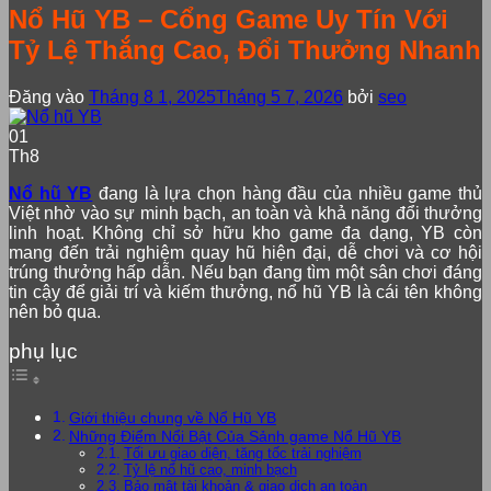
Nổ Hũ YB – Cổng Game Uy Tín Với
Tỷ Lệ Thắng Cao, Đổi Thưởng Nhanh
Đăng vào
Tháng 8 1, 2025
Tháng 5 7, 2026
bởi
seo
01
Th8
Nổ hũ YB
đang là lựa chọn hàng đầu của nhiều game thủ
Việt nhờ vào sự minh bạch, an toàn và khả năng đổi thưởng
linh hoạt. Không chỉ sở hữu kho game đa dạng, YB còn
mang đến trải nghiệm quay hũ hiện đại, dễ chơi và cơ hội
trúng thưởng hấp dẫn. Nếu bạn đang tìm một sân chơi đáng
tin cậy để giải trí và kiếm thưởng, nổ hũ YB là cái tên không
nên bỏ qua.
phụ lục
Giới thiệu chung về Nổ Hũ YB
Những Điểm Nổi Bật Của Sảnh game Nổ Hũ YB
Tối ưu giao diện, tăng tốc trải nghiệm
Tỷ lệ nổ hũ cao, minh bạch
Bảo mật tài khoản & giao dịch an toàn