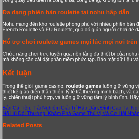
vòng quay đều diễn ra công khai, công bằng, không tồn tại chiê
Đa dạng phiên bản roulette tại nohu hấp dẫn
Nohu mang đến kho roulette phong phú với nhiều phiên bản đ
French Roulette và EU Roulette, qua đó giúp người chơi dễ dà
Hỗ trợ chơi roulette games mọi lúc mọi nơi trên 
Chức năng chơi trực tuyến qua nền tảng đa thiết bị của nohu
mà không cần cài đặt phần mềm phức tạp. Bảo mật dữ liệu và 
Kết luận
Trong thế giới game casino,
roulette games
luôn giữ vững vị 
thiết kế giao diện thân thiện, tỷ lệ trả thưởng minh bạch, v
lý, chiến thuật phù hợp, và luôn giữ vững tâm lý bình tĩnh. 
Bắn Cá Tiên: Trải Nghiệm Giải Trí Hấp Dẫn, Đỉnh Cao Tại No
Nổ Hũ Đổi Thưởng: Khám Phá Game Thú Vị Và Cơ Hội Nhậ
Related Posts