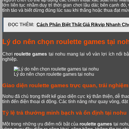
lớn liên tục nhằm duy trì thời gian chơi lâu dài; bên cạnh đ
tỉnh táo và biết dừng đúng lúc sau khi thắng hoặc thua đạt mức
ĐỌC THÊM:
Cách Phân Biệt Thật Giả Rikvip Nhanh Ch
Lý do nên chọn roulette games tại no
Chơi
roulette games
tại nohu mang lại vô vàn lợi ích nổi 
nghiệp.
Lý do nên chọn roulette games tại nohu
Giao diện roulette games trực quan, trải nghi
Nohu đã chú trọng thiết kế giao diện cực kỳ thân thiện, dễ th
tính đến điện thoại di động. Các tính năng như quay vòng, đặ
Tỷ lệ trả thưởng minh bạch và ổn định tại nohu
Một trong những ưu điểm nổi bật của
roulette games
tại nohu