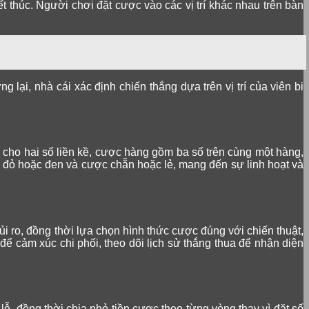
ết thúc. Người chơi đặt cược vào các vị trí khác nhau trên bàn
i, nhà cái xác định chiến thắng dựa trên vị trí của viên bi
 cho hai số liền kề, cược hàng gồm ba số trên cùng một hàng,
đỏ hoặc đen và cược chẵn hoặc lẻ, mang đến sự linh hoạt và
 ro, đồng thời lựa chọn hình thức cược đúng với chiến thuật,
ể cảm xúc chi phối, theo dõi lịch sử thắng thua để nhận diện
ỗ, đồng thời chia nhỏ tiền cược theo từng vòng thay vì đặt số