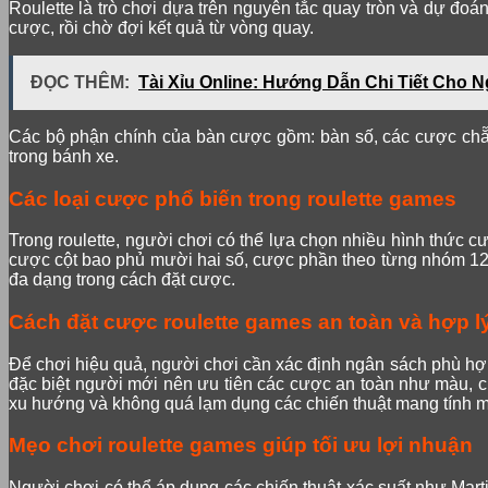
Roulette là trò chơi dựa trên nguyên tắc quay tròn và dự đoán
cược, rồi chờ đợi kết quả từ vòng quay.
ĐỌC THÊM:
Tài Xỉu Online: Hướng Dẫn Chi Tiết Cho 
Các bộ phận chính của bàn cược gồm: bàn số, các cược chẵn 
trong bánh xe.
Các loại cược phổ biến trong roulette games
Trong roulette, người chơi có thể lựa chọn nhiều hình thức 
cược cột bao phủ mười hai số, cược phần theo từng nhóm 12
đa dạng trong cách đặt cược.
Cách đặt cược roulette games an toàn và hợp l
Để chơi hiệu quả, người chơi cần xác định ngân sách phù hợp
đặc biệt người mới nên ưu tiên các cược an toàn như màu, ch
xu hướng và không quá lạm dụng các chiến thuật mang tính may
Mẹo chơi roulette games giúp tối ưu lợi nhuận
Người chơi có thể áp dụng các chiến thuật xác suất như Marti