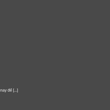
ay để [...]