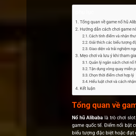
phụ lục
Tổng quan về game nổ hũ Ali
Hướng dẫn cách chơi game nổ
Cách tính điểm và nhận th
Giải thích các biểu tượng đ
Giao diện và trải nghiệm ng
Mẹo chơi và lưu ý khi tham gi
Quản lý ngân sách chơi nổ 
Tận dụng vòng quay miễn ph
Chọn thời điểm chơi hợp lý
Hiểu luật chơi và cách nhậ
Kết luận
Tổng quan về gam
Nổ hũ Alibaba
là trò chơi slo
game quốc tế. Điểm nổi bật c
biểu tượng đặc biệt hoặc đạt