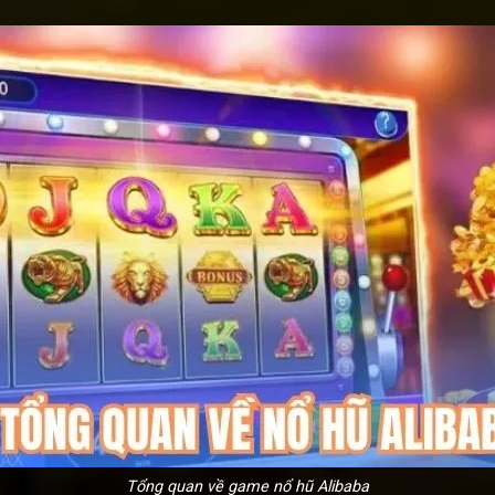
Tổng quan về game nổ hũ Alibaba