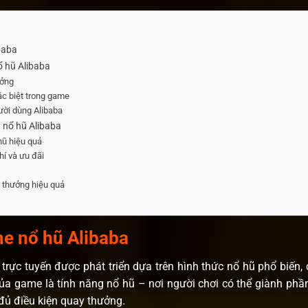
baba
 hũ Alibaba
ưởng
ặc biệt trong game
ười dùng Alibaba
a nổ hũ Alibaba
hũ hiệu quả
í và ưu đãi
n thưởng hiệu quả
e nổ hũ Alibaba
t trực tuyến được phát triển dựa trên hình thức nổ hũ phổ biến
ủa game là tính năng nổ hũ – nơi người chơi có thể giành phần
 đủ điều kiện quay thưởng.