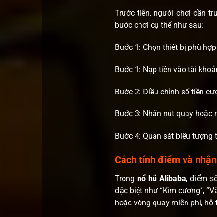
Trước tiên, người chơi cần 
bước chơi cụ thể như sau:
Bước 1: Chọn thiết bị phù hợp
Bước 1: Nạp tiền vào tài kho
Bước 2: Điều chỉnh số tiền cư
Bước 3: Nhấn nút quay hoặc 
Bước 4: Quan sát biểu tượng t
Cách tính điểm và nhậ
Trong
nổ hũ Alibaba
, điểm s
đặc biệt như “Kim cương”, “V
hoặc vòng quay miễn phí, hỗ t