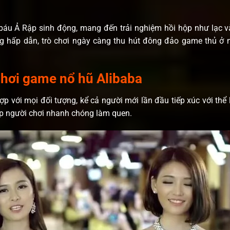
áu Ả Rập sinh động, mang đến trải nghiệm hồi hộp như lạc vào
g hấp dẫn, trò chơi ngày càng thu hút đông đảo game thủ ở 
hơi game nổ hũ Alibaba
ợp với mọi đối tượng, kể cả người mới lần đầu tiếp xúc với thể 
iúp người chơi nhanh chóng làm quen.