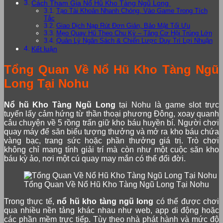
Cách Tham Gia Nổ Hũ Kho Tàng Ngũ Long
Tạo Tài Khoản Nhanh Chóng, Vào Game Trong Tích
Tắc
Giao Dịch Nạp Rút Đơn Giản, Bảo Mật Tối Ưu
Mẹo Quay Hũ Theo Chu Kỳ – Tăng Cơ Hội Trúng Lớn
Quản Lý Ngân Sách & Chiến Lược Duy Trì Lợi Nhuận
Kết luận
Tổng Quan Về Nổ Hũ Kho Tàng Ngũ
Long Tại Nohu
Nổ hũ Kho Tàng Ngũ Long
tại Nohu là game slot trực
tuyến lấy cảm hứng từ thần thoại phương Đông, xoay quanh
câu chuyện về 5 rồng trấn giữ kho báu huyền bí. Người chơi
quay máy để săn biểu tượng thưởng và mở ra kho báu chứa
vàng bạc, trang sức hoặc phần thưởng giá trị. Trò chơi
không chỉ mang tính giải trí mà còn như một cuộc săn kho
báu kỳ ảo, nơi một cú quay may mắn có thể đổi đời.
Tổng Quan Về Nổ Hũ Kho Tàng Ngũ Long Tại Nohu
Trong thực tế,
nổ hũ kho tàng ngũ long
có thể được chơi
qua nhiều nền tảng khác nhau như web, app di động hoặc
các phần mềm trực tiếp. Tùy theo nhà phát hành và mức độ