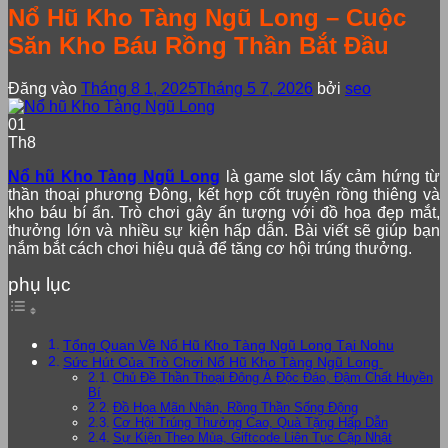
Nổ Hũ Kho Tàng Ngũ Long – Cuộc
Săn Kho Báu Rồng Thần Bắt Đầu
Đăng vào
Tháng 8 1, 2025
Tháng 5 7, 2026
bởi
seo
01
Th8
Nổ hũ Kho Tàng Ngũ Long
là game slot lấy cảm hứng từ
thần thoại phương Đông, kết hợp cốt truyện rồng thiêng và
kho báu bí ẩn. Trò chơi gây ấn tượng với đồ họa đẹp mắt,
thưởng lớn và nhiều sự kiện hấp dẫn. Bài viết sẽ giúp bạn
nắm bắt cách chơi hiệu quả để tăng cơ hội trúng thưởng.
phụ lục
Tổng Quan Về Nổ Hũ Kho Tàng Ngũ Long Tại Nohu
Sức Hút Của Trò Chơi Nổ Hũ Kho Tàng Ngũ Long
Chủ Đề Thần Thoại Đông Á Độc Đáo, Đậm Chất Huyền
Bí
Đồ Họa Mãn Nhãn, Rồng Thần Sống Động
Cơ Hội Trúng Thưởng Cao, Quà Tặng Hấp Dẫn
Sự Kiện Theo Mùa, Giftcode Liên Tục Cập Nhật