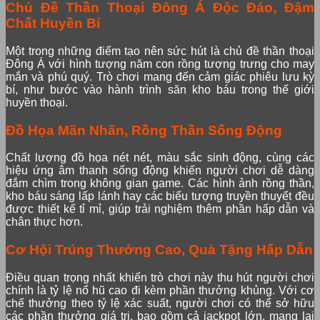
Chủ Đề Thần Thoại Đông Á Độc Đáo, Đậm
Chất Huyền Bí
Một trong những điểm tạo nên sức hút là chủ đề thần thoại
Đông Á với hình tượng năm con rồng tượng trưng cho may
mắn và phú quý. Trò chơi mang đến cảm giác phiêu lưu kỳ
bí, như bước vào hành trình săn kho báu trong thế giới
huyền thoại.
Đồ Họa Mãn Nhãn, Rồng Thần Sống Động
Chất lượng đồ họa nét nét, màu sắc sinh động, cùng các
hiệu ứng âm thanh sống động khiến người chơi dễ dàng
đắm chìm trong không gian game. Các hình ảnh rồng thần,
kho báu sáng lấp lánh hay các biểu tượng truyền thuyết đều
được thiết kế tỉ mỉ, giúp trải nghiệm thêm phần hấp dẫn và
chân thực hơn.
Cơ Hội Trúng Thưởng Cao, Quà Tặng Hấp Dẫn
Điều quan trọng nhất khiến trò chơi này thu hút người chơi
chính là tỷ lệ nổ hũ cao đi kèm phần thưởng khủng. Với cơ
chế thưởng theo tỷ lệ xác suất, người chơi có thể sở hữu
các phần thưởng giá trị, bao gồm cả jackpot lớn, mang lại