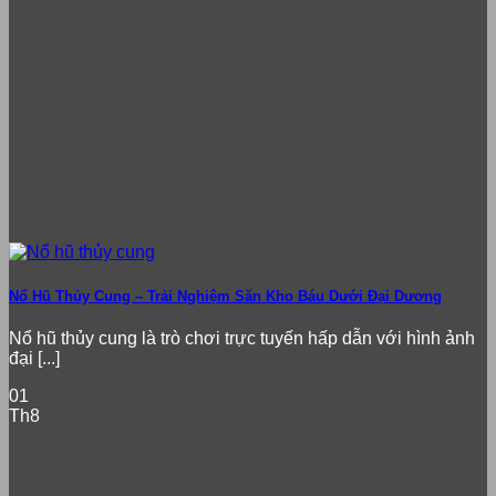
Nổ Hũ Thủy Cung – Trải Nghiệm Săn Kho Báu Dưới Đại Dương
Nổ hũ thủy cung là trò chơi trực tuyến hấp dẫn với hình ảnh
đại [...]
01
Th8