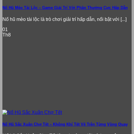
Nổ Hũ Mèo Tài Lộc – Game Giải Trí Với Phần Thưởng Cực Hấp Dẫn
Nổ hũ mèo tài lộc là trò chơi giải trí hấp dẫn, nổi bật với [...]
01
Th8
Nổ Hũ Sắc Xuân Chợ Tết – Không Khí Tết Về Trên Từng Vòng Quay