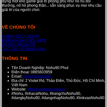
đựng một kho game giải trí phong phú như nổ hũ đổi
thưởng, nổ hũ phong thần... sẵn sàng phục vụ mọi nhu cầu
giải trí của người chơi.
VỀ CHÚNG TÔI
CHÍNH SÁCH NOHU
ĐIỀU KHOẢN ĐIỀU KIỆN
QUYỀN RIÊNG TƯ
TÁC GIẢ : XUÂN QUỲNH
THÔNG TIN
Tên Doanh Nghiệp: Nohu90 Phut
Điện thoại: 0865603959
Email:
[email protected]
Địa chỉ: 2 Violet Rd, Thảo Điền, Thủ Đức, Hồ Chí Minh,
Việt Nam
Website:
https://yashuescorts.in
#Nohu, #nhacaiNohu, #trangchuNohu90,
#dangkyNohu90, #dangnhapNohu90, #linkvaoNohu90