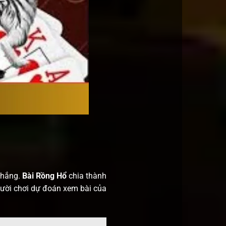
 thắng.
Bài Rồng Hổ
chia thành
Người chơi dự đoán xem bài của