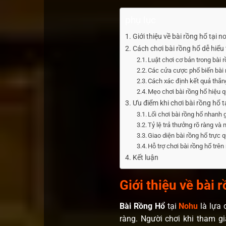
phụ lục
Giới thiệu về bài rồng hổ tại n
Cách chơi bài rồng hổ dễ hiểu
Luật chơi cơ bản trong bài 
Các cửa cược phổ biến bài 
Cách xác định kết quả thắn
Mẹo chơi bài rồng hổ hiệu 
Ưu điểm khi chơi bài rồng hổ t
Lối chơi bài rồng hổ nhanh
Tỷ lệ trả thưởng rõ ràng và
Giao diện bài rồng hổ trực 
Hỗ trợ chơi bài rồng hổ trên 
Kết luận
Giới thiệu về bài 
Bài Rồng Hổ
tại
Nohu
là lựa 
ràng. Người chơi khi tham gi