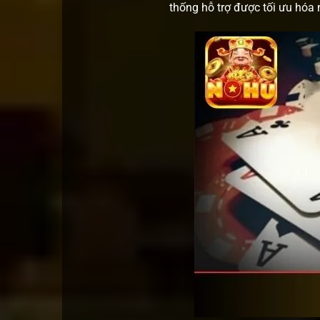
thống hỗ trợ được tối ưu hóa 