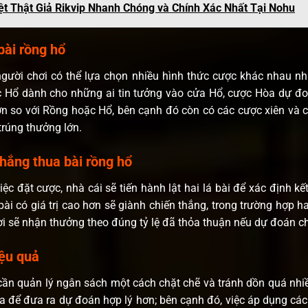
ệt Thật Giả Rikvip Nhanh Chóng và Chính Xác Nhất Tại Nohu
bài rồng hổ
 người chơi có thể lựa chọn nhiều hình thức cược khác nhau 
 Hổ dành cho những ai tin tưởng vào cửa Hổ, cược Hòa dự đoá
n so với Rồng hoặc Hổ, bên cạnh đó còn có các cược xiên và 
 trúng thưởng lớn.
hắng thua bài rồng hổ
ệc đặt cược, nhà cái sẽ tiến hành lật hai lá bài để xác định kế
ài có giá trị cao hơn sẽ giành chiến thắng, trong trường hợp ha
ơi sẽ nhận thưởng theo đúng tỷ lệ đã thỏa thuận nếu dự đoán c
iệu quả
 cần quản lý ngân sách một cách chặt chẽ và tránh dồn quá nhiề
a để đưa ra dự đoán hợp lý hơn; bên cạnh đó, việc áp dụng các