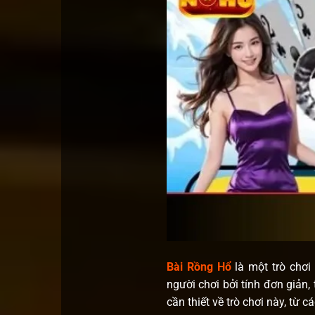
Bài Rồng Hổ
là một trò chơi
người chơi bởi tính đơn giản,
cần thiết về trò chơi này, từ c