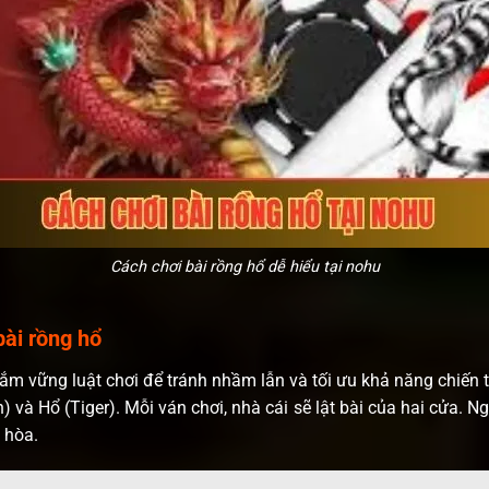
Cách chơi bài rồng hổ dễ hiểu tại nohu
bài rồng hổ
nắm vững luật chơi để tránh nhầm lẫn và tối ưu khả năng chiến
) và Hổ (Tiger). Mỗi ván chơi, nhà cái sẽ lật bài của hai cửa. 
 hòa.