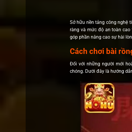
Sở hữu nền tảng công nghệ tiê
ràng và mức độ an toàn cao 
góp phần nâng cao sự hài lòng
Cách chơi bài rồn
Đối với những người mới hoặ
chóng. Dưới đây là hướng dẫn 