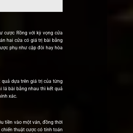
như cược Rồng với kỳ vọng cửa
n hai cửa có giá trị bài bằng
cược phụ như cặp đôi hay hòa
t quả dựa trên giá trị của từng
i lá bài bằng nhau thì kết quả
hính xác.
u tiền vào một ván, đồng thời
 chiến thuật cược có tính toán