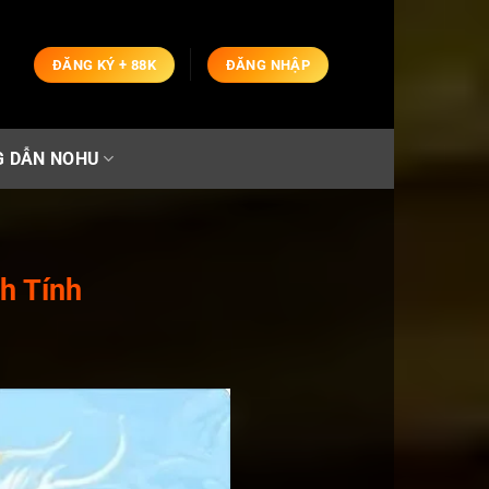
ĐĂNG KÝ + 88K
ĐĂNG NHẬP
 DẪN NOHU
h Tính