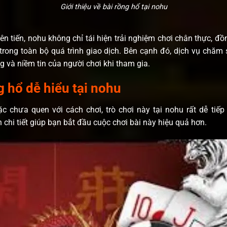
Giới thiệu về bài rồng hổ tại nohu
n tiến, nohu không chỉ tái hiện trải nghiệm chơi chân thực, đồng
trong toàn bộ quá trình giao dịch. Bên cạnh đó, dịch vụ chăm
 và niềm tin của người chơi khi tham gia.
g hổ dễ hiểu tại nohu
c chưa quen với cách chơi, trò chơi này tại nohu rất dễ tiế
chi tiết giúp bạn bắt đầu cuộc chơi bài này hiệu quả hơn.