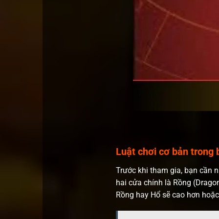
Luật chơi cơ bản trong 
Trước khi tham gia, bạn cần 
hai cửa chính là Rồng (Dragon
Rồng hay Hổ sẽ cao hơn hoặc