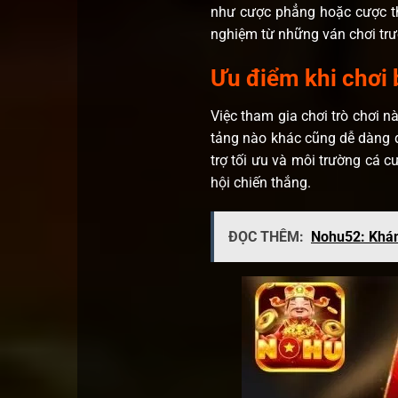
như cược phẳng hoặc cược th
nghiệm từ những ván chơi trư
Ưu điểm khi chơi 
Việc tham gia chơi trò chơi n
tảng nào khác cũng dễ dàng đ
trợ tối ưu và môi trường cá c
hội chiến thắng.
ĐỌC THÊM:
Nohu52: Khám