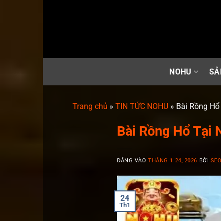
Bỏ
qua
nội
dung
NOHU
SẢ
Trang chủ
»
TIN TỨC NOHU
»
Bài Rồng Hổ
Bài Rồng Hổ Tại 
ĐĂNG VÀO
THÁNG 1 24, 2026
BỞI
SE
24
Th1