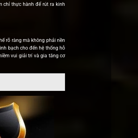
chỉ thực hành để rút ra kinh
 thế rõ ràng mà không phải nền
minh bạch cho đến hệ thống hỗ
ềm vui giải trí và gia tăng cơ