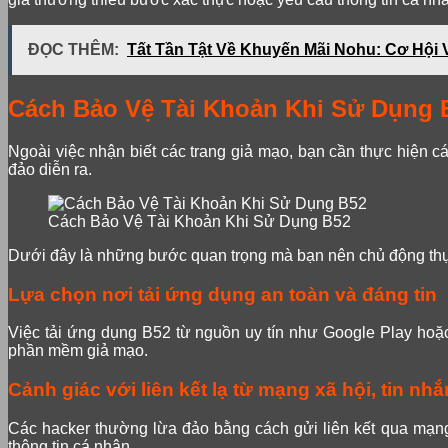
ĐỌC THÊM:
Tất Tần Tật Về Khuyến Mãi Nohu: Cơ Hội
Cách Bảo Vệ Tài Khoản Khi Sử Dụng 
Ngoài việc nhận biết các trang giả mạo, bạn cần thực hiện cá
đảo diễn ra.
Cách Bảo Vệ Tài Khoản Khi Sử Dụng B52
Dưới đây là những bước quan trọng mà bạn nên chủ động thực 
Lựa chọn nơi tải ứng dụng an toàn và đáng tin
Việc tải ứng dụng B52 từ nguồn uy tín như Google Play hoặc 
phần mềm giả mạo.
Cảnh giác với liên kết lạ từ mạng xã hội, tin nhắ
Các hacker thường lừa đảo bằng cách gửi liên kết qua mạng 
thông tin cá nhân.