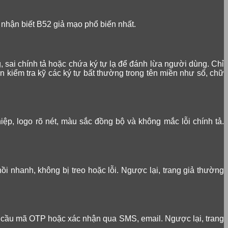
 nhận biết B52 giả mạo phổ biến nhất.
, sai chính tả hoặc chứa ký tự lạ để đánh lừa người dùng. Chỉ
ôn kiểm tra kỹ các ký tự bất thường trong tên miền như số, chữ
iệp, logo rõ nét, màu sắc đồng bộ và không mắc lỗi chính tả.
i nhanh, không bị treo hoặc lỗi. Ngược lại, trang giả thường
êu cầu mã OTP hoặc xác nhận qua SMS, email. Ngược lại, trang