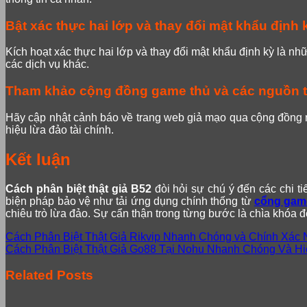
Bật xác thực hai lớp và thay đổi mật khẩu định 
Kích hoạt xác thực hai lớp và thay đổi mật khẩu định kỳ là n
các dịch vụ khác.
Tham khảo cộng đồng game thủ và các nguồn ti
Hãy cập nhật cảnh báo về trang web giả mạo qua cộng đồng n
hiệu lừa đảo tài chính.
Kết luận
Cách phân biệt thật giả B52
đòi hỏi sự chú ý đến các chi ti
biện pháp bảo vệ như tải ứng dụng chính thống từ
cổng gam
chiêu trò lừa đảo. Sự cẩn thận trong từng bước là chìa khóa để
Cách Phân Biệt Thật Giả Rikvip Nhanh Chóng và Chính Xác 
Cách Phân Biệt Thật Giả Go88 Tại Nohu Nhanh Chóng Và Hi
Related Posts