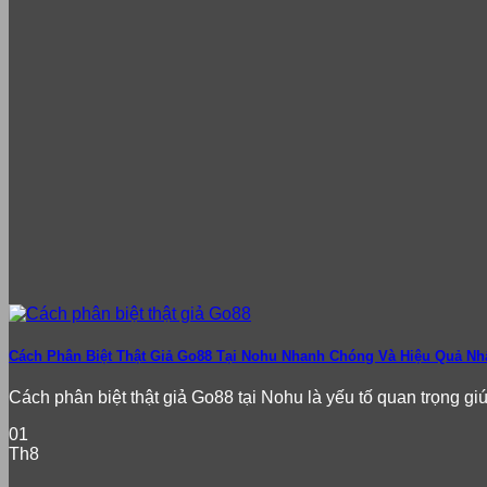
Cách Phân Biệt Thật Giả Go88 Tại Nohu Nhanh Chóng Và Hiệu Quả Nh
Cách phân biệt thật giả Go88 tại Nohu là yếu tố quan trọng giúp
01
Th8