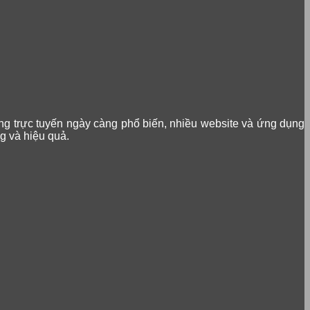
àng trực tuyến ngày càng phổ biến, nhiều website và ứng dụng
g và hiệu quả.