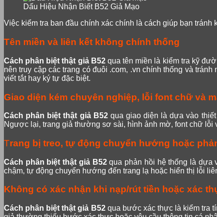
Dấu Hiệu Nhận Biết B52 Giả Mạo
Việc kiểm tra ban đầu chính xác chính là cách giúp bạn trán
Tên miền và liên kết không chính thống
Cách phân biệt thật giả B52
qua tên miền là kiểm tra kỹ đườ
nên truy cập các trang có đuôi .com, .vn chính thống và tránh
viết tắt hay ký tự đặc biệt.
Giao diện kém chuyên nghiệp, lỗi font chữ và 
Cách phân biệt thật giả B52
qua giao diện là dựa vào thiết
Ngược lại, trang giả thường sơ sài, hình ảnh mờ, font chữ lỗi v
T
rang bị treo, tự động chuyển hướng hoặc phả
Cách phân biệt thật giả B52
qua phản hồi hệ thống là dựa v
chậm, tự động chuyển hướng đến trang lạ hoặc hiển thị lỗi liên
Không có xác nhận khi nạp/rút tiền hoặc xác t
Cách phân biệt thật giả B52
qua bước xác thực là kiểm tra t
giả thường thiếu bước xác thực hoặc yêu cầu thông tin cá nhâ