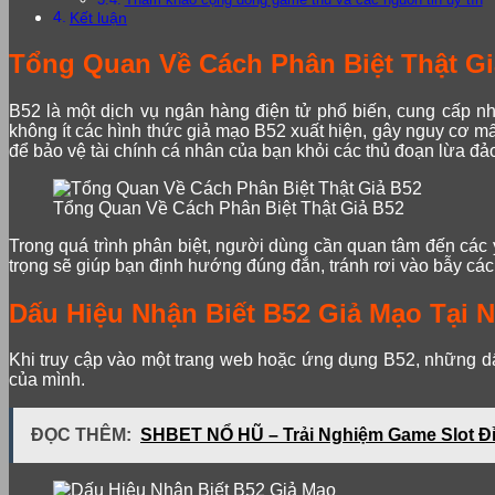
Kết luận
Tổng Quan Về Cách Phân Biệt Thật Gi
B52 là một dịch vụ ngân hàng điện tử phổ biến, cung cấp nhi
không ít các hình thức giả mạo B52 xuất hiện, gây nguy cơ mấ
để bảo vệ tài chính cá nhân của bạn khỏi các thủ đoạn lừa đả
Tổng Quan Về Cách Phân Biệt Thật Giả B52
Trong quá trình phân biệt, người dùng cần quan tâm đến các 
trọng sẽ giúp bạn định hướng đúng đắn, tránh rơi vào bẫy các
Dấu Hiệu Nhận Biết B52 Giả Mạo Tại 
Khi truy cập vào một trang web hoặc ứng dụng B52, những dấ
của mình.
ĐỌC THÊM:
SHBET NỔ HŨ – Trải Nghiệm Game Slot Đ