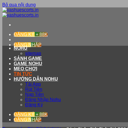
Bỏ qua nội dung
ĐĂNG KÝ + 88K
ĐĂNG NHẬP
NOHU
sitemap
SẢNH GAME
GAME NOHU
MẸO CHƠI
TIN TỨC
HƯỚNG DẪN NOHU
Tải App
Rút Tiền
Nạp Tiền
Đăng Nhập Nohu
Đăng Ký
ĐĂNG KÝ + 88K
ĐĂNG NHẬP