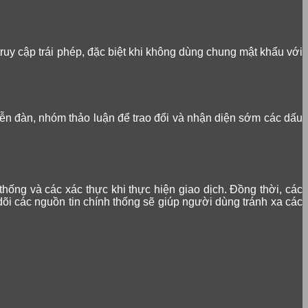
ruy cập trái phép, đặc biệt khi không dùng chung mật khẩu với
ễn đàn, nhóm thảo luận để trao đổi và nhận diện sớm các dấu
thống và các xác thực khi thực hiện giao dịch. Đồng thời, các
o dõi các nguồn tin chính thống sẽ giúp người dùng tránh xa các