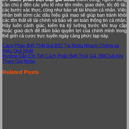
cần chú ý đến các yếu tố như tên miền, giao diện, tốc độ tải,
các bước xác thực, cũng như bảo vệ tài khoản cá nhân. Việc
nhận biết sớm các dấu hiệu giả mạo sẽ giúp bạn tránh khỏi
các tổn thất về tài chính và bảo vệ an toàn thông tin cá nhân.
Hãy luôn cảnh giác, kiểm tra kỹ lưỡng trước khi truy cập
hoặc giao dịch để đảm bảo quyền lợi của chính mình trong
thế giới cá cược trực tuyến ngày càng phức tạp này.
Cách Phân Biệt Thật Giả B52 Tại Nohu Nhanh Chóng và
Hiệu Quả Nhất
Hướng Dẫn Chi Tiết Cách Phân Biệt Thật Giả 789Club Khi
Tham Gia Nohu
Related Posts