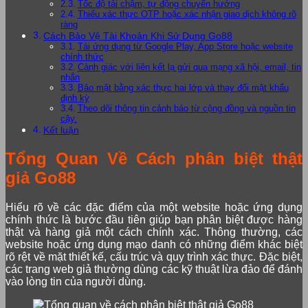
Tốc độ tải chậm, tự động chuyển hướng
Thiếu xác thực OTP hoặc xác nhận giao dịch không rõ
ràng
Cách Bảo Vệ Tài Khoản Khi Sử Dụng Go88
Tải ứng dụng từ Google Play, App Store hoặc website
chính thức
Cảnh giác với liên kết lạ gửi qua mạng xã hội, email, tin
nhắn
Bảo mật bằng xác thực hai lớp và thay đổi mật khẩu
định kỳ
Theo dõi thông tin cảnh báo từ cộng đồng và nguồn tin
cậy.
Kết luận
Tổng Quan Về Cách phân biệt thật
giả Go88
Hiểu rõ về các đặc điểm của một website hoặc ứng dụng
chính thức là bước đầu tiên giúp bạn phân biệt được hàng
thật và hàng giả một cách chính xác. Thông thường, các
website hoặc ứng dụng mạo danh có những điểm khác biệt
rõ rệt về mặt thiết kế, cấu trúc và quy trình xác thực. Đặc biệt,
các trang web giả thường dùng các kỹ thuật lừa đảo để đánh
vào lòng tin của người dùng.